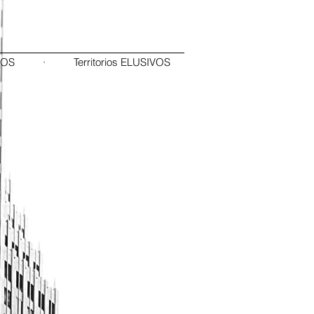
ROS
·
Territorios ELUSIVOS